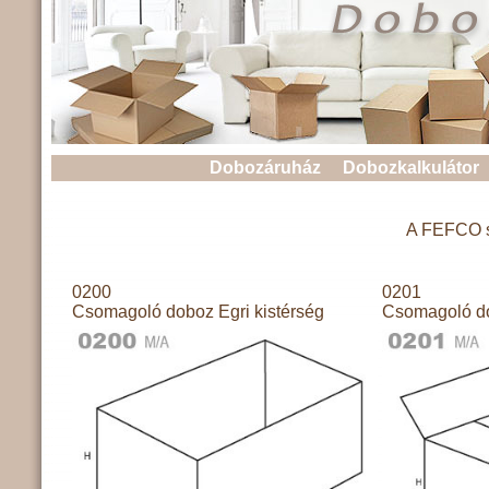
Dobozáruház
Dobozkalkulátor
A FEFCO sz
0200
0201
Csomagoló doboz Egri kistérség
Csomagoló do