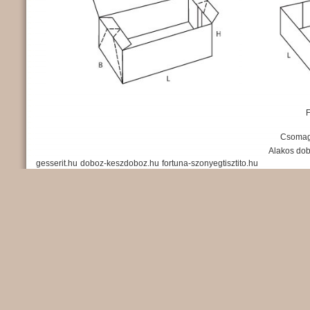
Csomag
Alakos do
gesserit.hu
doboz-keszdoboz.hu
fortuna-szonyegtisztito.hu