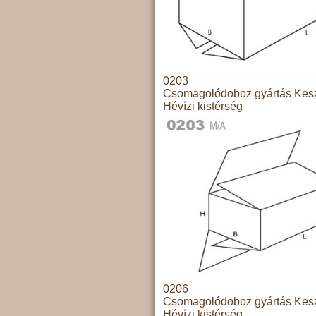
0203
Csomagolódoboz gyártás Kesz
Hévízi kistérség
0206
Csomagolódoboz gyártás Kesz
Hévízi kistérség