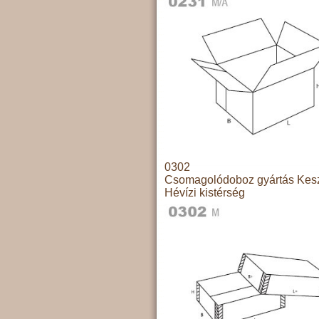
0302
Csomagolódoboz gyártás Kesz
Hévízi kistérség