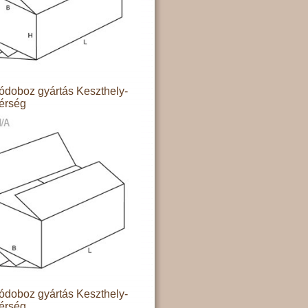
doboz gyártás Keszthely-
térség
doboz gyártás Keszthely-
térség