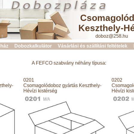
Csomagolód
Keszthely-Hé
doboz@258.hu 
ház
Dobozkalkulátor
Vásárlási és szállítási feltételek
A FEFCO szabvány néhány típusa:
0201
0202
thely-
Csomagolódoboz gyártás Keszthely-
Csomagoló
Hévízi kistérség
Hévízi kis