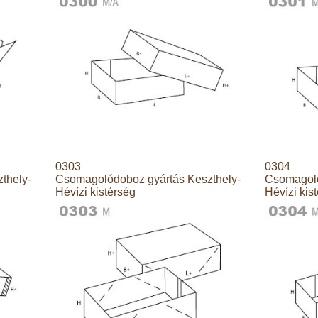
0303
0304
thely-
Csomagolódoboz gyártás Keszthely-
Csomagoló
Hévízi kistérség
Hévízi kis