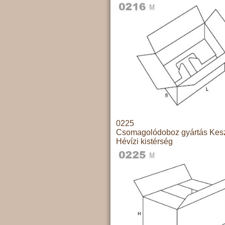
0225
Csomagolódoboz gyártás Kesz
Hévízi kistérség