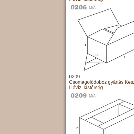
0209
Csomagolódoboz gyártás Kesz
Hévízi kistérség