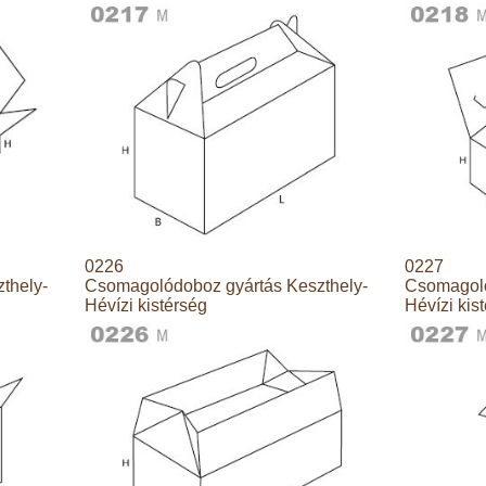
0226
0227
thely-
Csomagolódoboz gyártás Keszthely-
Csomagoló
Hévízi kistérség
Hévízi kis