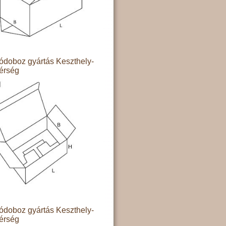
doboz gyártás Keszthely-
térség
doboz gyártás Keszthely-
térség