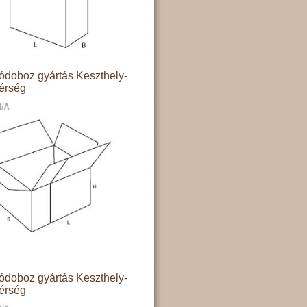
doboz gyártás Keszthely-
térség
doboz gyártás Keszthely-
térség