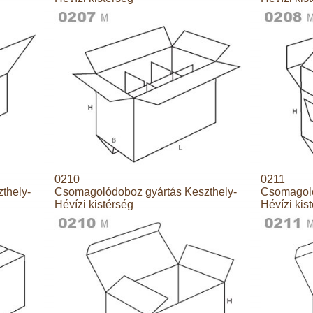
0210
0211
thely-
Csomagolódoboz gyártás Keszthely-
Csomagoló
Hévízi kistérség
Hévízi kis