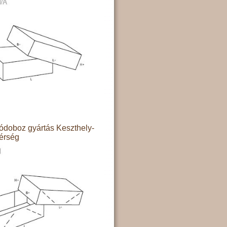
doboz gyártás Keszthely-
térség