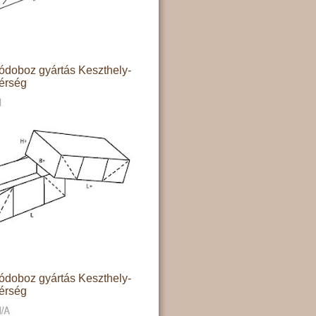
doboz gyártás Keszthely-
térség
doboz gyártás Keszthely-
térség