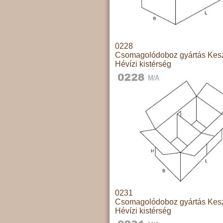
0228
Csomagolódoboz gyártás Kesz
Hévízi kistérség
0231
Csomagolódoboz gyártás Kesz
Hévízi kistérség