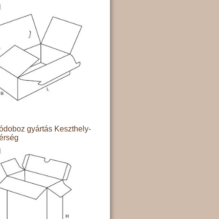
doboz gyártás Keszthely-
térség