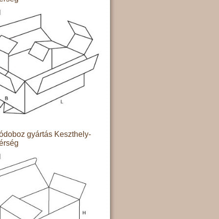
doboz gyártás Keszthely-
térség