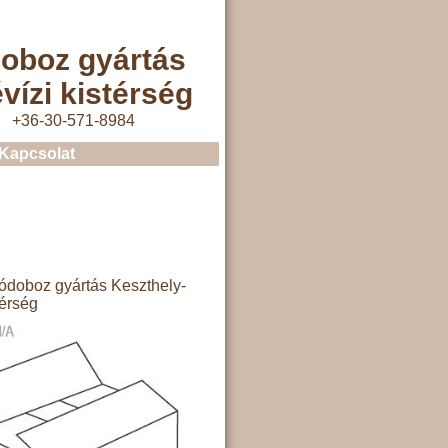
oboz gyártás
vízi kistérség
+36-30-571-8984
Kapcsolat
doboz gyártás Keszthely-
térség